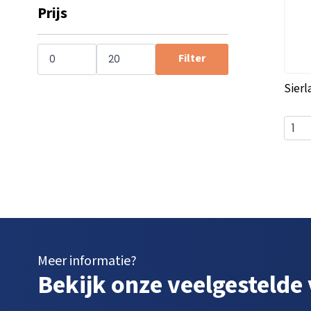
Prijs
Min.
Max.
prijs
prijs
Filter
Sierl
Meer informatie?
Bekijk onze veelgestelde