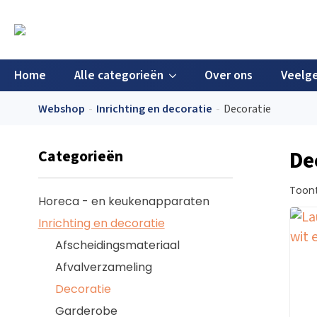
Home
Alle categorieën
Over ons
Veelge
Webshop
Inrichting en decoratie
Decoratie
Categorieën
De
Toont
Horeca - en keukenapparaten
Inrichting en decoratie
Afscheidingsmateriaal
Afvalverzameling
Decoratie
Garderobe