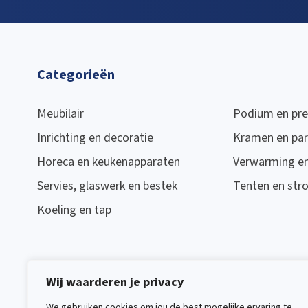
Categorieën
Meubilair
Podium en pre
Inrichting en decoratie
Kramen en par
Horeca en keukenapparaten
Verwarming en 
Servies, glaswerk en bestek
Tenten en str
Koeling en tap
Wij waarderen je privacy
We gebruiken cookies om jou de best mogelijke ervaring te