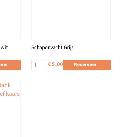
 wit
Schapenvacht Grijs
€
5,00
veer
Reserveer