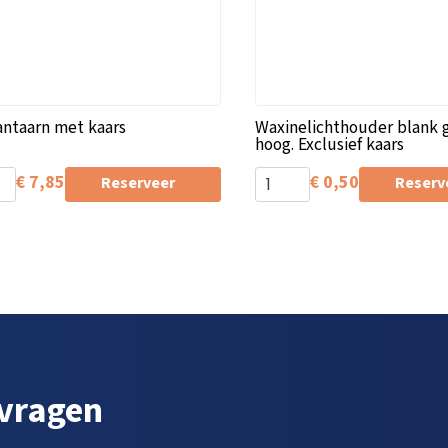
antaarn met kaars
Waxinelichthouder blank 
hoog. Exclusief kaars
€
7,85
€
0,50
Reserveer
Reserv
 vragen