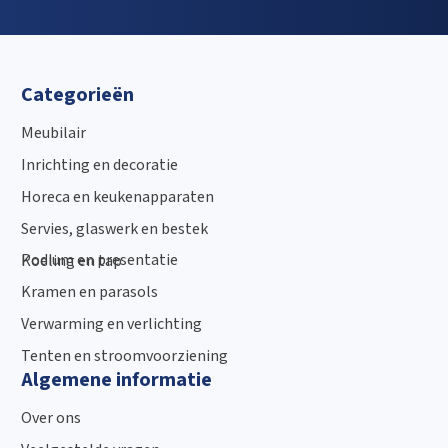
Categorieën
Meubilair
Inrichting en decoratie
Horeca en keukenapparaten
Servies, glaswerk en bestek
Podium en presentatie
Koeling en tap
Kramen en parasols
Verwarming en verlichting
Tenten en stroomvoorziening
Algemene informatie
Over ons